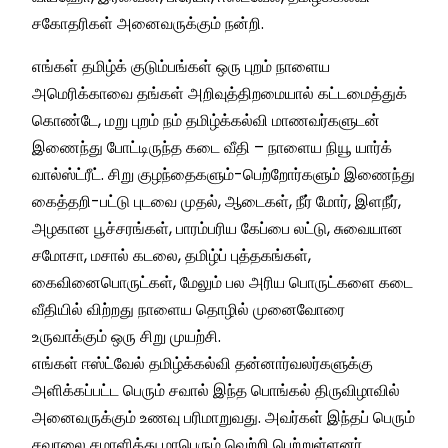
சகோதரிகள் அனைவருக்கும் நன்றி.
எங்கள் தமிழ்க் குடும்பங்கள் ஒரு புறம் நாளைய
அமெரிக்காவை தங்கள் அறிவுத்திறமையால் கட்டமைத்துக்
கொண்டே, மறு புறம் நம் தமிழ்க்கல்வி மாணவர்களுடன்
இணைந்து போட்டிருந்த கடை வீதி – நாளைய நியூ யார்க்
வால்ஸ்ட்ரீட். சிறு குழந்தைகளும்-பெற்றோர்களும் இணைந்து
கைத்தறி-பட்டு புடவை முதல், ஆடைகள், நீர் மோர், இளநீர்,
அழகான பூச்சரங்கள், பாரம்பரிய கேப்பை லட்டு, சுவையான
சமோசா, மசால் கடலை, தமிழ்ப் புத்தகங்கள்,
கைவினைபொருட்கள், மேலும் பல அரிய பொருட்களை கடை
வீதியில் விற்றது நாளைய தொழில் முனைவோரை
உருவாக்கும் ஒரு சிறு முயற்சி.
எங்கள் ஈஸ்ட்வேல் தமிழ்க்கல்வி தன்னார்வலர்களுக்கு
அளிக்கப்பட்ட பெரும் சவால் இந்த பொங்கல் திருவிழாவில்
அனைவருக்கும் உணவு பரிமாறுவது. அவர்கள் இந்தப் பெரும்
சவாலை சமாளித்து மாபெரும் வெற்றி பெற்றுள்ளனர்.