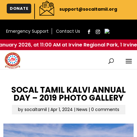
DONATE
support@socaltamil.org
Emergency Support
Contact Us
 at Irvine Regional Park, 1 Irvine Park Rd, Orange, CA 
SOCAL TAMIL KALVI ANNUAL
DAY – 2019 PHOTO GALLERY
by
socaltamil
|
Apr 1, 2024
|
News
|
0 comments