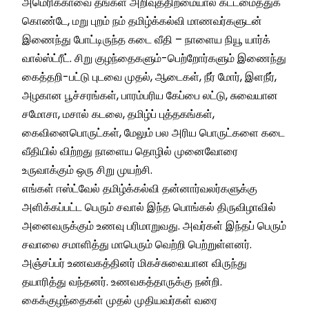
அமெரிக்காவை தங்கள் அறிவுத்திறமையால் கட்டமைத்துக்
கொண்டே, மறு புறம் நம் தமிழ்க்கல்வி மாணவர்களுடன்
இணைந்து போட்டிருந்த கடை வீதி – நாளைய நியூ யார்க்
வால்ஸ்ட்ரீட். சிறு குழந்தைகளும்-பெற்றோர்களும் இணைந்து
கைத்தறி-பட்டு புடவை முதல், ஆடைகள், நீர் மோர், இளநீர்,
அழகான பூச்சரங்கள், பாரம்பரிய கேப்பை லட்டு, சுவையான
சமோசா, மசால் கடலை, தமிழ்ப் புத்தகங்கள்,
கைவினைபொருட்கள், மேலும் பல அரிய பொருட்களை கடை
வீதியில் விற்றது நாளைய தொழில் முனைவோரை
உருவாக்கும் ஒரு சிறு முயற்சி.
எங்கள் ஈஸ்ட்வேல் தமிழ்க்கல்வி தன்னார்வலர்களுக்கு
அளிக்கப்பட்ட பெரும் சவால் இந்த பொங்கல் திருவிழாவில்
அனைவருக்கும் உணவு பரிமாறுவது. அவர்கள் இந்தப் பெரும்
சவாலை சமாளித்து மாபெரும் வெற்றி பெற்றுள்ளனர்.
அஞ்சப்பர் உணவகத்தினர் மிகச்சுவையான விருந்து
தயாரித்து வந்தனர். உணவகத்தாருக்கு நன்றி.
கைக்குழந்தைகள் முதல் முதியவர்கள் வரை