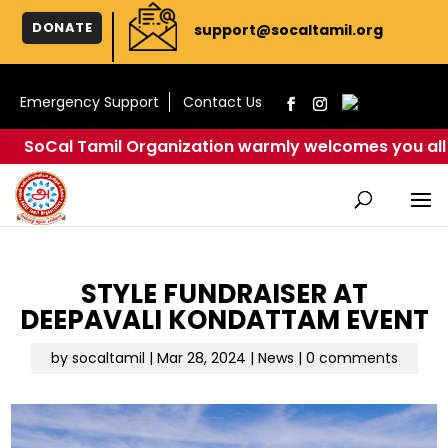
DONATE
support@socaltamil.org
Emergency Support
Contact Us
oCal Tamil Organization warmly welcomes you all to cel
STYLE FUNDRAISER AT
DEEPAVALI KONDATTAM EVENT
by
socaltamil
|
Mar 28, 2024
|
News
|
0 comments